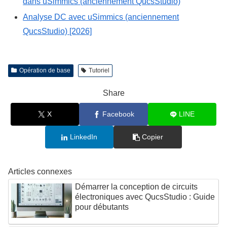
dans uSimmics (anciennement QucsStudio)
Analyse DC avec uSimmics (anciennement
QucsStudio) [2026]
Opération de base
Tutoriel
Share
X
Facebook
LINE
LinkedIn
Copier
Articles connexes
Démarrer la conception de circuits
électroniques avec QucsStudio : Guide
pour débutants