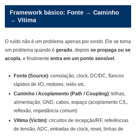
Framework básico: Fonte → Caminho
→ Vítima
O ruído não é um problema apenas por existir. Ele se torna
um problema quando é
gerado
, depois
se propaga ou se
acopla
, e finalmente
entra em um ponto sensível
.
Fonte (Source)
: comutação, clock, DC/DC, flancos
rápidos de I/O, motores, relés etc.
Caminho / Acoplamento (Path / Coupling)
: trilhas,
alimentação, GND, cabos, espaço (acoplamento C/L,
reflexão, impedância comum)
Vítima (Victim)
: circuitos de recepção/RF, referências
de tensão, ADC, entradas de clock, reset, linhas de