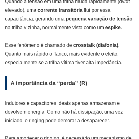
Quando a tensão em uma trilha muda rapidamente (dv/dt
elevado), uma
corrente transitória
flui por essa
capacitância, gerando uma
pequena variação de tensão
na trilha vizinha, normalmente vista como um
espike
.
Esse fenômeno é chamado de
crosstalk (diafonia)
.
Quanto mais rápido o flanco, mais evidente o efeito,
especialmente se a trilha vítima tiver alta impedância.
A importância da “perda” (R)
Indutores e capacitores ideais apenas armazenam e
devolvem energia. Como não há dissipação, uma vez
iniciado, o ringing pode demorar a desaparecer.
Para amortecer o ringing, é necessário um mecanismo de