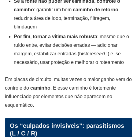
Se a fonte não puder ser eliminada, controle o
caminho
: garantir um bom
caminho de retorno
,
reduzir a área de loop, terminação, filtragem,
blindagem
Por fim, tornar a vítima mais robusta
: mesmo que o
ruído entre, evitar decisões erradas — adicionar
margem, estabilizar entradas (histerese/RC) e, se
necessário, usar proteção e melhorar o roteamento
Em placas de circuito, muitas vezes o maior ganho vem do
controle do
caminho
. E esse caminho é fortemente
influenciado por elementos que não aparecem no
esquemático.
Os “culpados invisíveis”: parasitismos
(L / C / R)