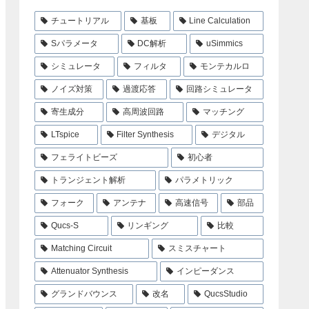
チュートリアル
基板
Line Calculation
Sパラメータ
DC解析
uSimmics
シミュレータ
フィルタ
モンテカルロ
ノイズ対策
過渡応答
回路シミュレータ
寄生成分
高周波回路
マッチング
LTspice
Filter Synthesis
デジタル
フェライトビーズ
初心者
トランジェント解析
パラメトリック
フォーク
アンテナ
高速信号
部品
Qucs-S
リンギング
比較
Matching Circuit
スミスチャート
Attenuator Synthesis
インピーダンス
グランドバウンス
改名
QucsStudio