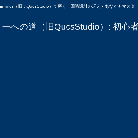
Simmics（旧：QucsStudio）で磨く、回路設計の冴え - あなたもマスタ
スターへの道（旧QucsStudio）: 