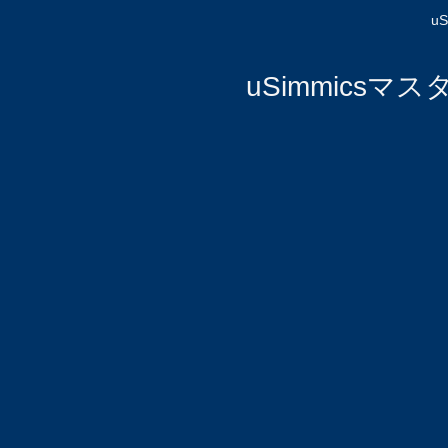
u
uSimmicsマ