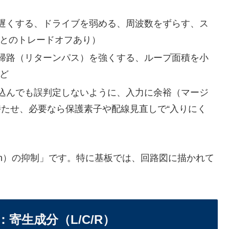
遅くする、ドライブを弱める、周波数をずらす、ス
能とのトレードオフあり）
帰路（リターンパス）を強くする、ループ面積を小
ど
込んでも誤判定しないように、入力に余裕（マージ
持たせ、必要なら保護素子や配線見直しで“入りにく
th）の抑制」です。特に基板では、回路図に描かれて
寄生成分（L/C/R）