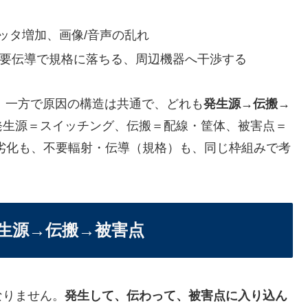
ッタ増加、画像/音声の乱れ
不要伝導で規格に落ちる、周辺機器へ干渉する
す。一方で原因の構造は共通で、どれも
発生源→伝搬→
発生源＝スイッチング、伝搬＝配線・筐体、被害点＝
劣化も、不要輻射・伝導（規格）も、同じ枠組みで考
生源→伝搬→被害点
なりません。
発生して、伝わって、被害点に入り込ん