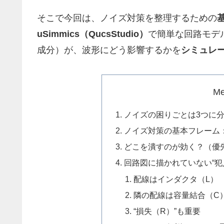
そこで今回は、ノイズ対策を整理するための
uSimmics（QucsStudio）
で簡単な回路モデ
成分）が、波形にどう影響するかを
シミュレ
M
ノイズの困りごとは3つに
ノイズ対策の基本フレーム
どこを潰すのが効く？（優
回路図に描かれていない“犯人
配線はインダクタ（L）
隣の配線は容量結合（C
“損失（R）”も重要