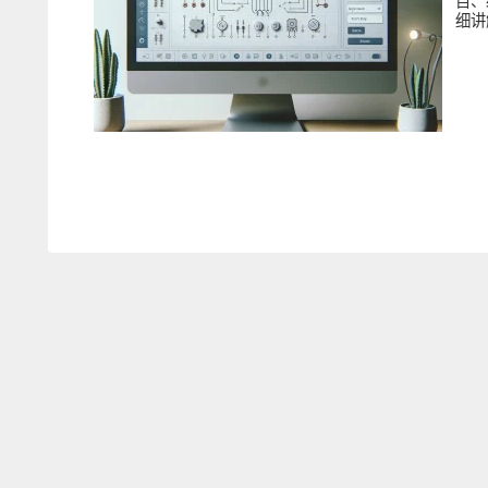
目、
细讲