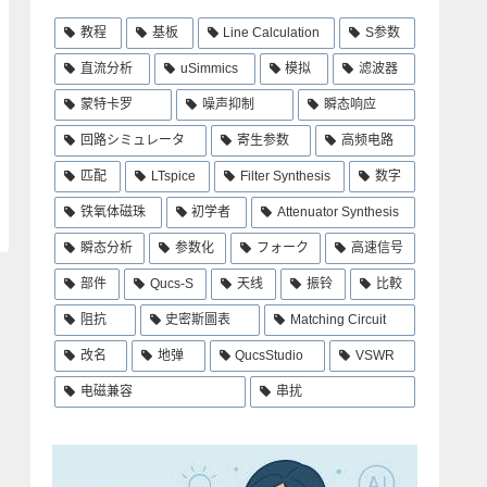
教程
基板
Line Calculation
S参数
直流分析
uSimmics
模拟
滤波器
蒙特卡罗
噪声抑制
瞬态响应
回路シミュレータ
寄生参数
高频电路
匹配
LTspice
Filter Synthesis
数字
铁氧体磁珠
初学者
Attenuator Synthesis
瞬态分析
参数化
フォーク
高速信号
部件
Qucs-S
天线
振铃
比較
阻抗
史密斯圖表
Matching Circuit
改名
地弹
QucsStudio
VSWR
电磁兼容
串扰