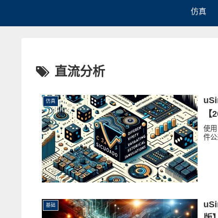
仿真
直流分析
uS
仿真
【2
使用
件公
uS
基础
版