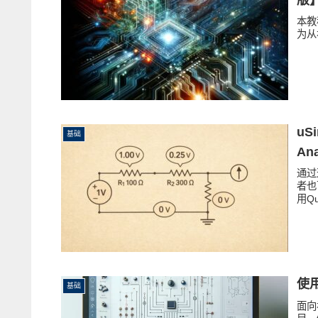
本教
为从
uS
基础
An
通过
者也
用Q
使用
基础
面向