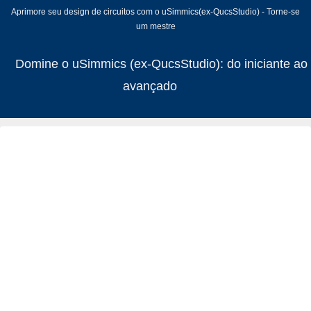
Aprimore seu design de circuitos com o uSimmics(ex-QucsStudio) - Torne-se
um mestre
Domine o uSimmics (ex-QucsStudio): do iniciante ao
avançado