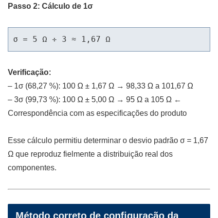
Passo 2: Cálculo de 1σ
Verificação:
– 1σ (68,27 %): 100 Ω ± 1,67 Ω → 98,33 Ω a 101,67 Ω
– 3σ (99,73 %): 100 Ω ± 5,00 Ω → 95 Ω a 105 Ω ←
Correspondência com as especificações do produto
Esse cálculo permitiu determinar o desvio padrão σ = 1,67
Ω que reproduz fielmente a distribuição real dos
componentes.
Método correto de configuração da