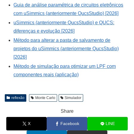
Guia de análise paramétrica de circuitos eletrônicos
com uSimmics (anteriormente QucsStudio) [2026]
uSimmics (anteriormente QucsStudio) e QUCS:
diferenças e evolução [2026]
Método para alterar a pasta de salvamento de
projetos do uSimmics (anteriormente QucsStudio)
[2026]
Método de simulação para otimizar um LPF com
componentes reais (aplicação)
reflexão
Monte Carlo
Simulador
Share
X
Facebook
LINE