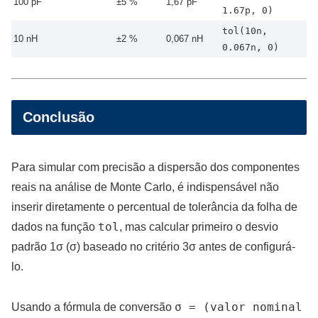
100 pF
±5 %
1,67 pF
1.67p, 0)
tol(10n,
10 nH
±2 %
0,067 nH
0.067n, 0)
Conclusão
Para simular com precisão a dispersão dos componentes
reais na análise de Monte Carlo, é indispensável não
inserir diretamente o percentual de tolerância da folha de
tol
dados na função
, mas calcular primeiro o desvio
padrão 1σ (σ) baseado no critério 3σ antes de configurá-
lo.
σ = (valor nominal
Usando a fórmula de conversão