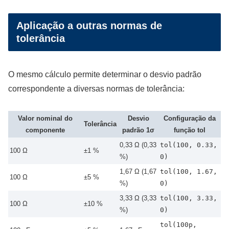
Aplicação a outras normas de
tolerância
O mesmo cálculo permite determinar o desvio padrão
correspondente a diversas normas de tolerância:
Valor nominal do
Desvio
Configuração da
Tolerância
componente
padrão 1σ
função tol
0,33 Ω (0,33
tol(100, 0.33,
100 Ω
±1 %
%)
0)
1,67 Ω (1,67
tol(100, 1.67,
100 Ω
±5 %
%)
0)
3,33 Ω (3,33
tol(100, 3.33,
100 Ω
±10 %
%)
0)
tol(100p,