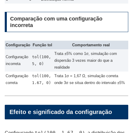
Comparação com uma configuração
incorreta
Configuração
Função tol
Comportamento real
Trata ±5% como 1σ, simulação com
Configuração
tol(100,
dispersão 3 vezes maior do que a
incorreta
5, 0)
realidade
Configuração
tol(100,
Trata 1σ = 1,67 Ω, simulação correta
correta
1.67, 0)
onde 3σ se situa dentro do intervalo ±5%
Efeito e significado da configuração
tol(100, 1.67, 0)
Configurando
, a distribuição dos