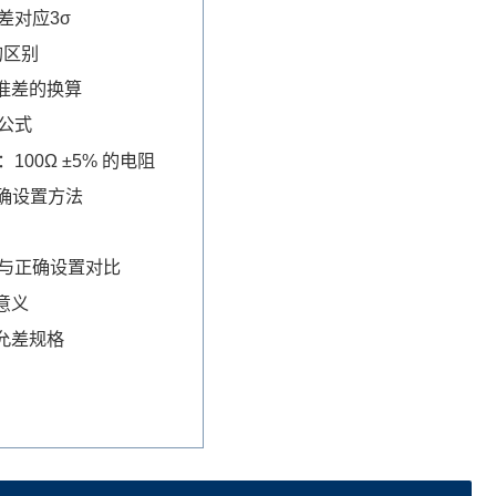
差对应3σ
的区别
准差的换算
公式
100Ω ±5% 的电阻
正确设置方法
与正确设置对比
意义
允差规格