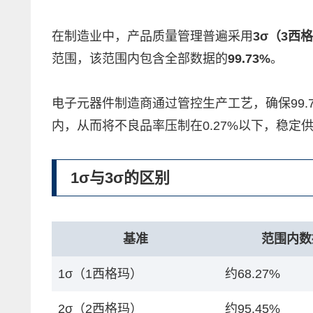
在制造业中，产品质量管理普遍采用
3σ（3西
范围，该范围内包含全部数据的
99.73%
。
电子元器件制造商通过管控生产工艺，确保99.
内，从而将不良品率压制在0.27%以下，稳定
1σ与3σ的区别
基准
范围内数
1σ（1西格玛）
约68.27%
2σ（2西格玛）
约95.45%