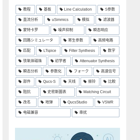
教程
基板
Line Calculation
S参数
直流分析
uSimmics
模拟
滤波器
蒙特卡罗
噪声抑制
瞬态响应
回路シミュレータ
寄生参数
高频电路
匹配
LTspice
Filter Synthesis
数字
铁氧体磁珠
初学者
Attenuator Synthesis
瞬态分析
参数化
フォーク
高速信号
部件
Qucs-S
天线
振铃
比較
阻抗
史密斯圖表
Matching Circuit
改名
地弹
QucsStudio
VSWR
电磁兼容
串扰