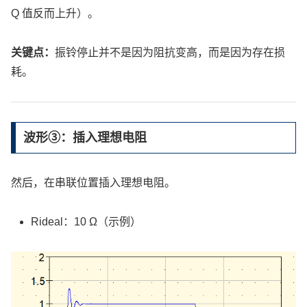
Q 值反而上升）。
关键点：
振铃停止并不是因为阻抗变高，而是因为存在损
耗。
波形③：插入理想电阻
然后，在串联位置插入理想电阻。
Rideal：10 Ω（示例）