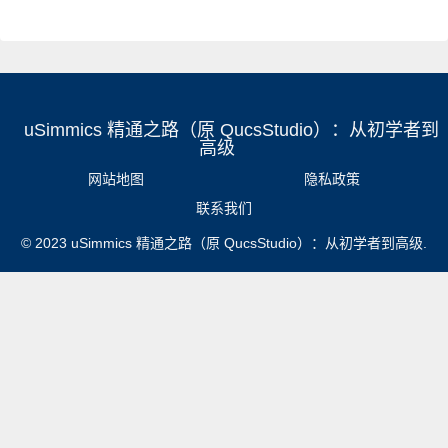
uSimmics 精通之路（原 QucsStudio）：从初学者到
高级
网站地图
隐私政策
联系我们
© 2023 uSimmics 精通之路（原 QucsStudio）：从初学者到高级.