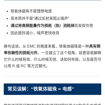
铁氧体磁珠不是理想电感
其本质并不是“通过反射来阻止噪声”
通过将高频能量作为损耗（热）消耗掉
而发挥作用
因此振铃减小，噪声更快收敛
换句话说，从 EMC 的角度来看，铁氧体磁珠是一种
具有频
率依赖性的损耗元件
。一旦建立了这个视角，就更容易解释
它什么时候有效、什么时候无效、该如何布局，以及是否可
以用 R 或 RC 等方式替代。
常见误解：“铁氧体磁珠 = 电感”