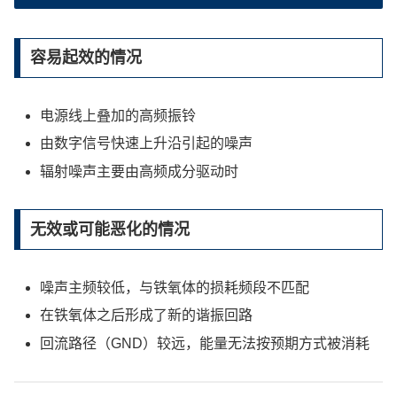
容易起效的情况
电源线上叠加的高频振铃
由数字信号快速上升沿引起的噪声
辐射噪声主要由高频成分驱动时
无效或可能恶化的情况
噪声主频较低，与铁氧体的损耗频段不匹配
在铁氧体之后形成了新的谐振回路
回流路径（GND）较远，能量无法按预期方式被消耗