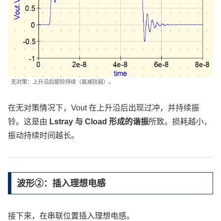
无对策：上升沿后振铃持续（衰减较弱）。
在无对策情况下，Vout 在上升沿后出现过冲，并持续振
铃。这是由
Lstray 与 Cload 形成的谐振
所致。损耗越小，
振动持续时间越长。
波形②：插入理想电感
接下来，在串联位置插入理想电感。