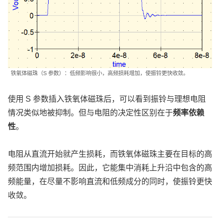
铁氧体磁珠（S 参数）：低频影响很小，高频损耗增加，使振铃更快收敛。
使用 S 参数插入铁氧体磁珠后，可以看到振铃与理想电阻
情况类似地被抑制。但与电阻的决定性区别在于
频率依赖
性
。
电阻从直流开始就产生损耗，而铁氧体磁珠主要在目标的高
频范围内增加损耗。因此，它能集中消耗上升沿中包含的高
频能量，在尽量不影响直流和低频成分的同时，使振铃更快
收敛。