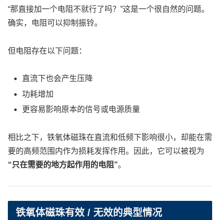
“那直接加一个电阻不就行了吗？”这是一个很自然的问题。
确实，电阻可以抑制振铃。
但电阻存在以下问题：
直流下也会产生压降
功耗增加
更容易影响原本的信号或电源质量
相比之下，铁氧体磁珠在直流和低频下影响很小，却能在需
要的高频范围内作为损耗发挥作用。因此，它可以被视为
“只在需要的地方起作用的电阻”
。
铁氧体磁珠有效 / 无效的典型情况