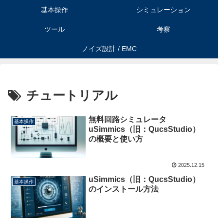
基本操作
シミュレーション
ツール
考察
ノイズ設計 / EMC
チュートリアル
無料回路シミュレータ
基本操作
uSimmics（旧：QucsStudio）
の概要と使い方
2025.12.15
uSimmics（旧：QucsStudio）
基本操作
のインストール方法