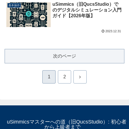
uSimmics（旧QucsStudio）で
基本操作
のデジタルシミュレーション入門
ガイド【2026年版】
2023.12.31
次のページ
次
1
2
へ
uSimmicsマスターへの道（旧QucsStudio）: 初心者
から上級者まで