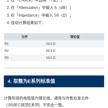
在「Choice」中选择「T型」；
6
在「Attenuation」中输入
（dB）；
50
在「Impedance」中输入
（Ω）；
自动计算结果如下：
元件
理论值
R1
16.6 Ω
R2
66.9 Ω
R3
16.6 Ω
4. 取整为E系列标准值
计算所得的电阻值为理论值，通常与市售标准元件
（JIS/IEC规范E系列）不完全一致。