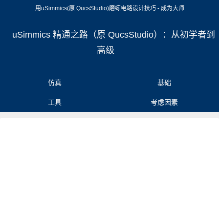
用uSimmics(原 QucsStudio)磨练电路设计技巧 - 成为大师
uSimmics 精通之路（原 QucsStudio）：从初学者到
高级
仿真
基础
工具
考虑因素