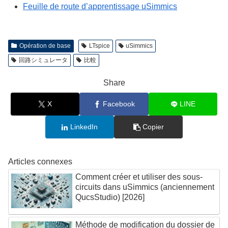
Feuille de route d’apprentissage uSimmics
Opération de base
LTspice
uSimmics
回路シミュレータ
比較
Share
X
Facebook
LINE
LinkedIn
Copier
Articles connexes
Comment créer et utiliser des sous-
circuits dans uSimmics (anciennement
QucsStudio) [2026]
Méthode de modification du dossier de