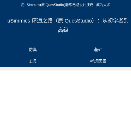
用uSimmics(原 QucsStudio)磨练电路设计技巧 - 成为大师
uSimmics 精通之路（原 QucsStudio）：从初学者到
高级
仿真
基础
工具
考虑因素