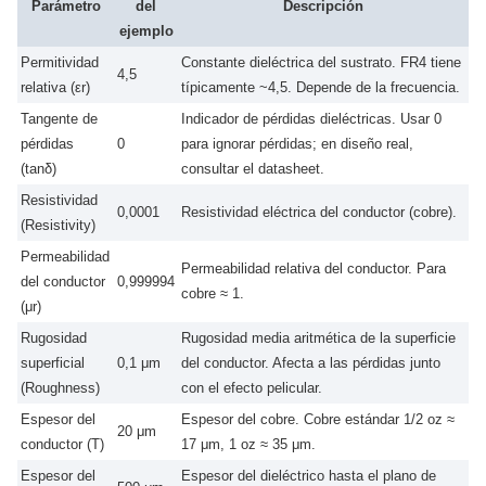
Parámetro
del
Descripción
ejemplo
Permitividad
Constante dieléctrica del sustrato. FR4 tiene
4,5
relativa (εr)
típicamente ~4,5. Depende de la frecuencia.
Tangente de
Indicador de pérdidas dieléctricas. Usar 0
pérdidas
0
para ignorar pérdidas; en diseño real,
(tanδ)
consultar el datasheet.
Resistividad
0,0001
Resistividad eléctrica del conductor (cobre).
(Resistivity)
Permeabilidad
Permeabilidad relativa del conductor. Para
del conductor
0,999994
cobre ≈ 1.
(μr)
Rugosidad
Rugosidad media aritmética de la superficie
superficial
0,1 μm
del conductor. Afecta a las pérdidas junto
(Roughness)
con el efecto pelicular.
Espesor del
Espesor del cobre. Cobre estándar 1/2 oz ≈
20 μm
conductor (T)
17 μm, 1 oz ≈ 35 μm.
Espesor del
Espesor del dieléctrico hasta el plano de